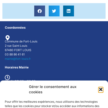
Coordonnées
Commune de Fort-Louis
2 rue Saint Louis
67480 FORT LOUIS
03 88 86 41 61
mairie@fort-louis.fr
Horaires Mairie
Mardi : 09h00 - 10h30
Mercredi : 9h00 - 10h30
Gérer le consentement aux
Jeudi : 17h00 - 19h00
cookies
ou sur rendez-vous
Pour offrir les meilleures expériences, nous utilisons des technologies
Météo Fort-Louis
telles que les cookies pour stocker et/ou accéder aux informations des