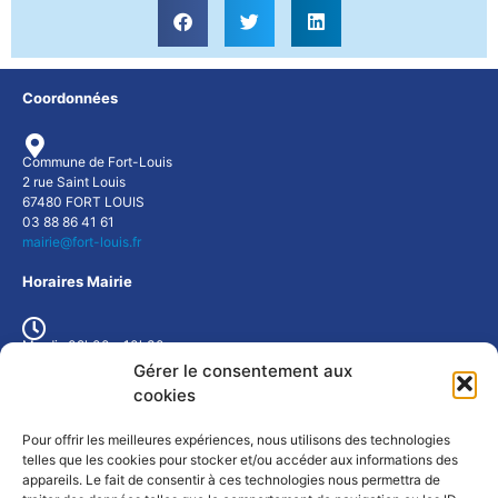
Coordonnées
Commune de Fort-Louis
2 rue Saint Louis
67480 FORT LOUIS
03 88 86 41 61
mairie@fort-louis.fr
Horaires Mairie
Mardi : 09h00 - 10h30
Mercredi : 9h00 - 10h30
Gérer le consentement aux
Jeudi : 17h00 - 19h00
cookies
ou sur rendez-vous
Pour offrir les meilleures expériences, nous utilisons des technologies
Météo Fort-Louis
telles que les cookies pour stocker et/ou accéder aux informations des
appareils. Le fait de consentir à ces technologies nous permettra de