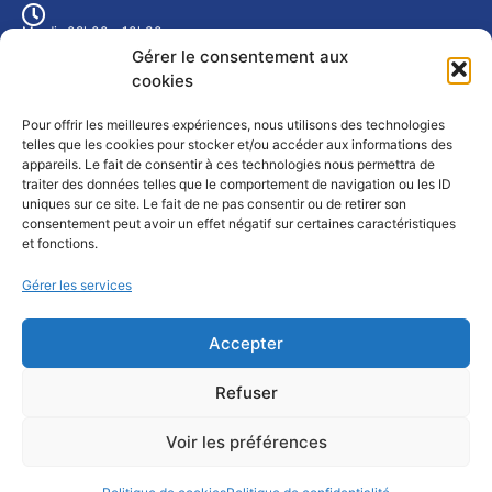
Mardi : 09h00 - 10h30
Mercredi : 9h00 - 10h30
Gérer le consentement aux
Jeudi : 17h00 - 19h00
cookies
ou sur rendez-vous
Pour offrir les meilleures expériences, nous utilisons des technologies
Météo Fort-Louis
telles que les cookies pour stocker et/ou accéder aux informations des
appareils. Le fait de consentir à ces technologies nous permettra de
traiter des données telles que le comportement de navigation ou les ID
uniques sur ce site. Le fait de ne pas consentir ou de retirer son
consentement peut avoir un effet négatif sur certaines caractéristiques
et fonctions.
Gérer les services
Accepter
Mentions légales
Refuser
Voir les préférences
©
Commune de Fort-Louis – 2 rue Saint Louis – 67480 FORT LOUIS