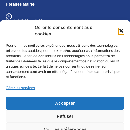
Horaires Mairie
Mardi : 09h00 - 10h30
Mercredi : 9h00 - 10h30
Gérer le consentement aux
Jeudi : 17h00 - 19h00
cookies
ou sur rendez-vous
Pour offrir les meilleures expériences, nous utilisons des technologies
Météo Fort-Louis
telles que les cookies pour stocker et/ou accéder aux informations des
appareils. Le fait de consentir à ces technologies nous permettra de
traiter des données telles que le comportement de navigation ou les ID
uniques sur ce site. Le fait de ne pas consentir ou de retirer son
consentement peut avoir un effet négatif sur certaines caractéristiques
et fonctions.
Gérer les services
Accepter
Mentions légales
Refuser
Voir les préférences