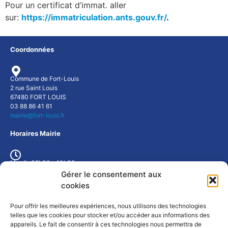
Pour un certificat d’immat. aller
sur:
https://immatriculation.ants.gouv.fr/
.
Coordonnées
Commune de Fort-Louis
2 rue Saint Louis
67480 FORT LOUIS
03 88 86 41 61
mairie@fort-louis.fr
Horaires Mairie
Mardi : 09h00 - 10h30
Mercredi : 9h00 - 10h30
Gérer le consentement aux
Jeudi : 17h00 - 19h00
cookies
ou sur rendez-vous
Pour offrir les meilleures expériences, nous utilisons des technologies
Météo Fort-Louis
telles que les cookies pour stocker et/ou accéder aux informations des
appareils. Le fait de consentir à ces technologies nous permettra de