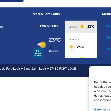
Météo Fort-Louis
Menti
0
Pol
30
Po
Me
e Fort-Louis – 2 rue Saint Louis – 67480 FORT LOUIS
Pour offrir 
cookies pour
à ces techn
de navigatio
consentement
Gérer les se