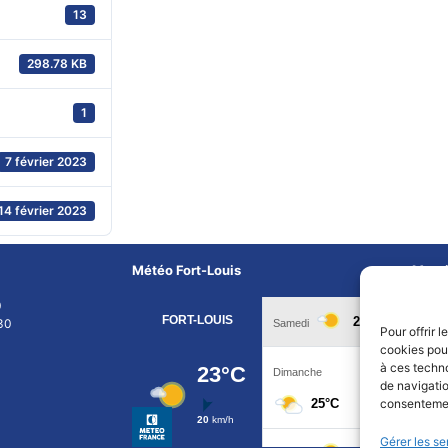
13
298.78 KB
1
7 février 2023
14 février 2023
Météo Fort-Louis
Menti
0
Pol
30
Pour offrir 
cookies pour
Po
à ces techn
de navigatio
consentement
Me
Gérer les se