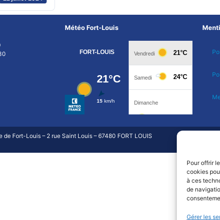
Météo Fort-Louis
Menti
0
Pol
30
Po
Me
e Fort-Louis – 2 rue Saint Louis – 67480 FORT LOUIS
Pour offrir 
cookies pour
à ces techn
de navigatio
consentement
Gérer les se