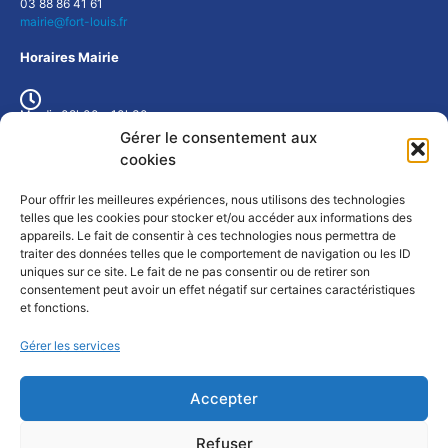
03 88 86 41 61
mairie@fort-louis.fr
Horaires Mairie
Mardi : 09h00 - 10h30
Mercredi : 9h00 - 10h30
Gérer le consentement aux
Jeudi : 17h00 - 19h00
cookies
ou sur rendez-vous
Pour offrir les meilleures expériences, nous utilisons des technologies
Météo Fort-Louis
telles que les cookies pour stocker et/ou accéder aux informations des
appareils. Le fait de consentir à ces technologies nous permettra de
traiter des données telles que le comportement de navigation ou les ID
uniques sur ce site. Le fait de ne pas consentir ou de retirer son
consentement peut avoir un effet négatif sur certaines caractéristiques
et fonctions.
Gérer les services
Accepter
Mentions légales
Refuser